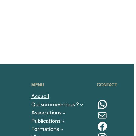
MENU
CONTACT
Accueil
Whats
Qui sommes-nous ?
E-mail
Associations
Publications
Facebo
Formations