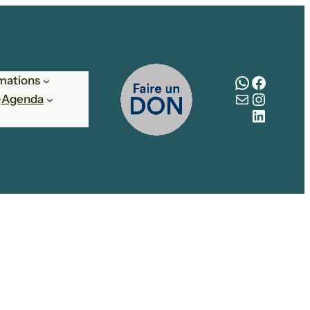
WhatsAp
Facebo
mations
E-mail
Instag
Agenda
LinkedI