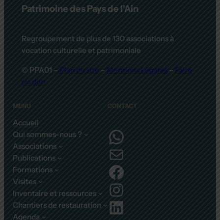
Patrimoine des Pays de l'Ain
Regroupement de plus de 130 associations à
vocation culturelle et patrimoniale
© PPA01 –
Plan du site
–
Mentions Légales
–
Faire
un don
MENU
CONTACT
Accueil
WhatsApp
Qui sommes-nous ?
Associations
E-mail
Publications
Facebook
Formations
Visites
Instagram
Inventaire et ressources
LinkedIn
Chantiers de restauration
Agenda