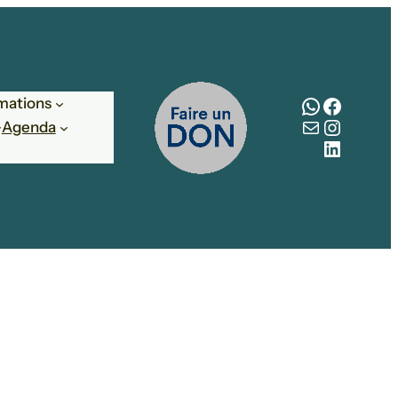
WhatsAp
Facebo
mations
E-mail
Instag
Agenda
LinkedI