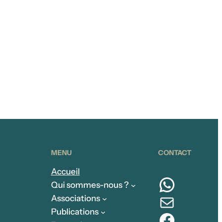
MENU
CONTACT
Accueil
Whats
Qui sommes-nous ?
E-mail
Associations
Publications
Facebo