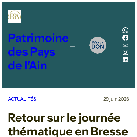
Aller
au
contenu
Wha
Patrimoine
Fac
E-mail
des Pays
Inst
Link
de l'Ain
ACTUALITÉS
29 juin 2026
Retour sur le journée
thématique en Bresse