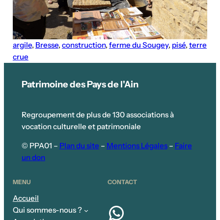
argile
, 
Bresse
, 
construction
, 
ferme du Sougey
, 
pisé
, 
terre
crue
Patrimoine des Pays de l'Ain
Regroupement de plus de 130 associations à
vocation culturelle et patrimoniale
© PPA01 –
Plan du site
–
Mentions Légales
–
Faire
un don
MENU
CONTACT
Accueil
WhatsApp
Qui sommes-nous ?