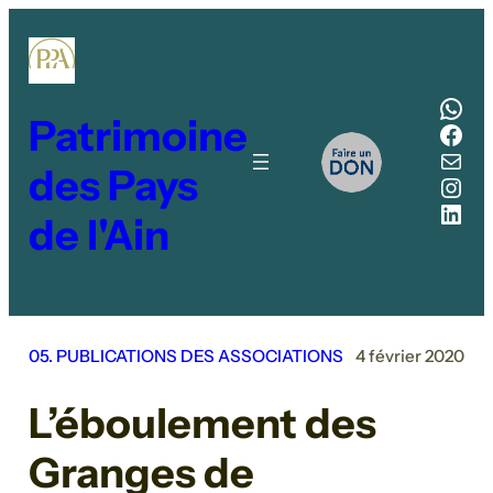
Aller
au
contenu
Wha
Patrimoine
Fac
E-mail
des Pays
Inst
Link
de l'Ain
05. PUBLICATIONS DES ASSOCIATIONS
4 février 2020
L’éboulement des
Granges de