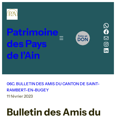
Aller
au
contenu
Wha
Patrimoine
Fac
E-mail
des Pays
Inst
Link
de l'Ain
06C. BULLETIN DES AMIS DU CANTON DE SAINT-
RAMBERT-EN-BUGEY
11 février 2023
Bulletin des Amis du