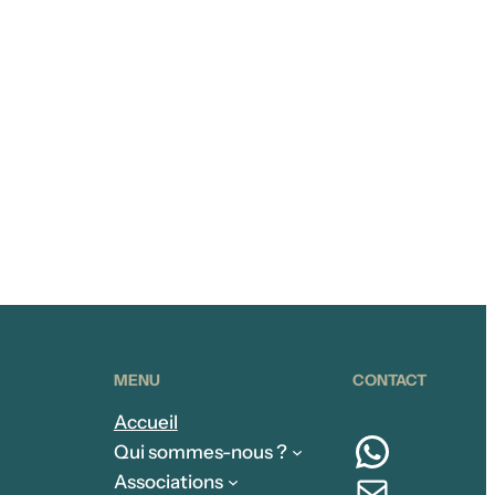
MENU
CONTACT
Accueil
Whats
Qui sommes-nous ?
E-mail
Associations