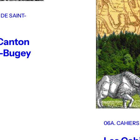
 DE SAINT-
 Canton
n-Bugey
06A. CAHIERS