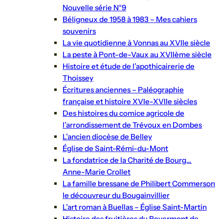
Nouvelle série N°9
Béligneux de 1958 à 1983 – Mes cahiers
souvenirs
La vie quotidienne à Vonnas au XVIIe siècle
La peste à Pont-de-Vaux au XVIIème siècle
Histoire et étude de l’apothicairerie de
Thoissey
Écritures anciennes – Paléographie
française et histoire XVIe-XVIIe siècles
Des histoires du comice agricole de
l’arrondissement de Trévoux en Dombes
L’ancien diocèse de Belley
Église de Saint-Rémi-du-Mont
La fondatrice de la Charité de Bourg…
Anne-Marie Crollet
La famille bressane de Philibert Commerson
le découvreur du Bougainvillier
L’art roman à Buellas – Église Saint-Martin
Histoire des fruitières du Revermont de