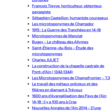
François Treyve, horticulteur, obtenteur,
paysagiste
Sébastien Castellion, humaniste courageux
Les microtoponymes de Champdor
1915 : La Guerre des Tranchées en 14-18
Microtoponymes de Manziat
Bugey – Le château des Allymes
Saint-Étienne-du-Bois – Étude des
microtoponymes
Charles JULIET
La construction de la chapelle castrale de
Pont-d’Ain ( 1342-1344)
Les Microtoponymes de Champfromier – T.3
Le travail des métaux précieux et des
filières en diamant à Trévoux
1600 ans d’évangélisation des Pays de l’Ain
14-18 : il y a 100 ans à Cras
Nouvelles Annales de l’Ain 2014 – D’une