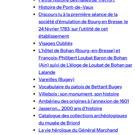
Histoire de Pont-de-Vaux
Discours lu à la première séance de la
société d’émulation de Bourg en Bresse, le
24 février 1783, sur l’utilité de cet
établissement
Visages Oubliés
L’hôtel de Bohan (Bourg-en-Bresse) et
François-Philibert Loubat Baron de Bohan
(Ain) suivi de L’éloge de Loubat de Bohan par
Lalande
Vareilles (Bugey)
Vocabulaire du patois de Bettant Bugey
Villebois : son monument, son histoire
Ambérieu des origines à l’annexion de 1601
Jasseron… 2000 ans d’histoire
Catalogue des collections archéologiques
du musée de Briord
La vie héroïque du Général Marchand