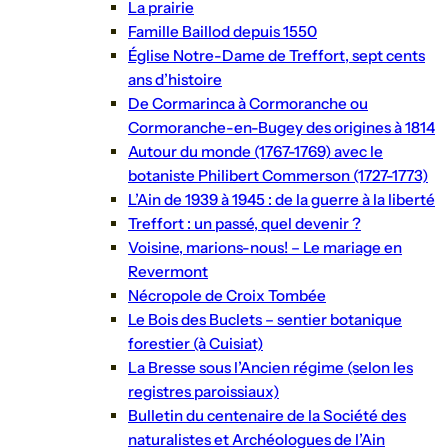
La prairie
Famille Baillod depuis 1550
Église Notre-Dame de Treffort, sept cents
ans d’histoire
De Cormarinca à Cormoranche ou
Cormoranche-en-Bugey des origines à 1814
Autour du monde (1767-1769) avec le
botaniste Philibert Commerson (1727-1773)
L’Ain de 1939 à 1945 : de la guerre à la liberté
Treffort : un passé, quel devenir ?
Voisine, marions-nous! – Le mariage en
Revermont
Nécropole de Croix Tombée
Le Bois des Buclets – sentier botanique
forestier (à Cuisiat)
La Bresse sous l’Ancien régime (selon les
registres paroissiaux)
Bulletin du centenaire de la Société des
naturalistes et Archéologues de l’Ain