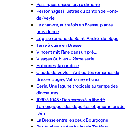
Passin, ses chapelles, sa dimérie
Personnages illustres du canton de Pont-
de-Veyle
Le chanvre, autrefois en Bresse, plante
providence
L’église romane de Saint-André-de-Bâgé
Terre à cuire en Bresse
Vincent mit l’âne dans un pré…
Visages Oubliés – 2ème série
Hotonnes, la paroisse
Claude de Veyle – Antiquités romaines de
Bresse, Bugey, Valromey et Gex
Cerin, Une lagune tropicale au temps des
dinosaures
1939 à 1945 : Des camps à la liberté
Témoignages des déportés et prisonniers de
l’Ain
La Bresse entre les deux Bourgogne
Petite histoire des halles de Treffort