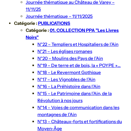
Journée thématique au Château de Varey –
11/11/25
Journée thématique – 11/11/2025
Catégorie :
PUBLICATIONS
Catégorie :
01. COLLECTION PPA "Les Livres
Noirs"
N°22 – Templiers et Hospitaliers de l’Ain
N°21 – Les églises romanes
N°20 – Moulins des Pays de l’Ain
N°19 – De terre et de bois, la « POYPE »…
N°18 – Le Revermont Gothique
N°17 – Les Vignobles de l’Ain
N°16 – La Préhistoire dans l’Ain
N°15 – Le Patrimoine dans l’Ain, de la
Révolution à nos jours
N°14 – Voies de communication dans les
montagnes de l’Ain
N°13 – Châteaux-forts et fortifications du
Moyen-Âge