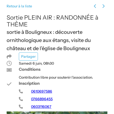
Retour à la liste
Évènement
Évènem
Sortie PLEIN AIR : RANDONNÉE à
THÈME
sortie à Bouligneux : découverte
ornithologique aux étangs, visite du
château et de l’église de Bouligneux
Partager
Samedi 6 juin, 08h30
Conditions
Contribution libre pour soutenir l'association.
Inscription
0610697586
0766896455
0603116067