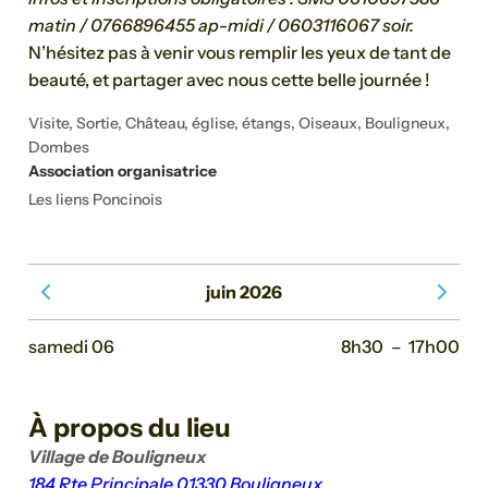
matin / 0766896455 ap-midi / 0603116067 soir.
N’hésitez pas à venir vous remplir les yeux de tant de
beauté, et partager avec nous cette belle journée !
Visite, Sortie, Château, église, étangs, Oiseaux, Bouligneux,
Dombes
Association organisatrice
Les liens Poncinois
juin 2026
Voir le mois précédent
Voir le 
samedi 06
8h30
–
17h00
À propos du lieu
Village de Bouligneux
184 Rte Principale 01330 Bouligneux