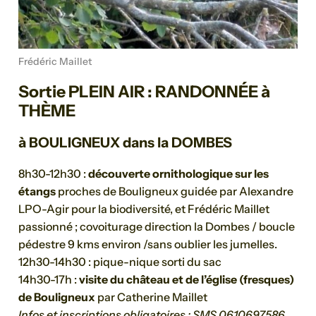
Frédéric Maillet
Sortie PLEIN AIR : RANDONNÉE à
THÈME
à BOULIGNEUX dans la DOMBES
8h30-12h30 :
découverte ornithologique sur les
étangs
proches de Bouligneux guidée par Alexandre
LPO-Agir pour la biodiversité, et Frédéric Maillet
passionné ; covoiturage direction la Dombes / boucle
pédestre 9 kms environ /sans oublier les jumelles.
12h30-14h30 : pique-nique sorti du sac
14h30-17h :
visite du château et de l’église (fresques)
de Bouligneux
par Catherine Maillet
Infos et inscriptions obligatoires : SMS 0610697586