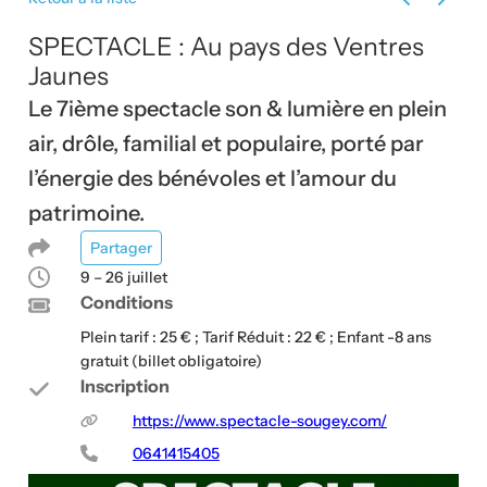
Évènement
Évènem
SPECTACLE : Au pays des Ventres
Jaunes
Le 7ième spectacle son & lumière en plein
air, drôle, familial et populaire, porté par
l’énergie des bénévoles et l’amour du
patrimoine.
Partager
9 – 26 juillet
Conditions
Plein tarif : 25 € ; Tarif Réduit : 22 € ; Enfant -8 ans
gratuit (billet obligatoire)
Inscription
https://www.spectacle-sougey.com/
0641415405