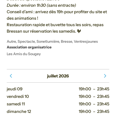
Durée : environ 1h30 (sans entracte)
Conseil d’ami : arrivez dès 19h pour profiter du site et
des animations !
Restauration rapide et buvette tous les soirs, repas
Bressan sur réservation les samedis. 🐓
Autre, Spectacle, Sonetlumière, Bresse, Ventresjaunes
Association organisatrice
Les Amis du Sougey
juillet 2026
Voir le mois précédent
Voir le 
jeudi 09
19h00
–
23h45
vendredi 10
19h00
–
23h45
samedi 11
19h00
–
23h45
dimanche 12
19h00
–
23h45