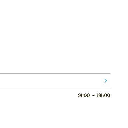
Voir le mois s
9h00
–
19h00