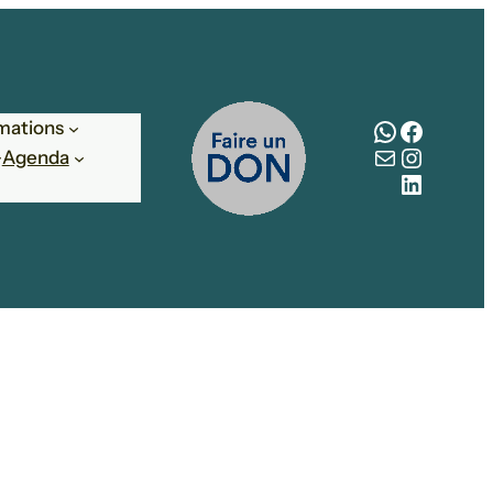
WhatsAp
Facebo
mations
E-mail
Instag
Agenda
LinkedI