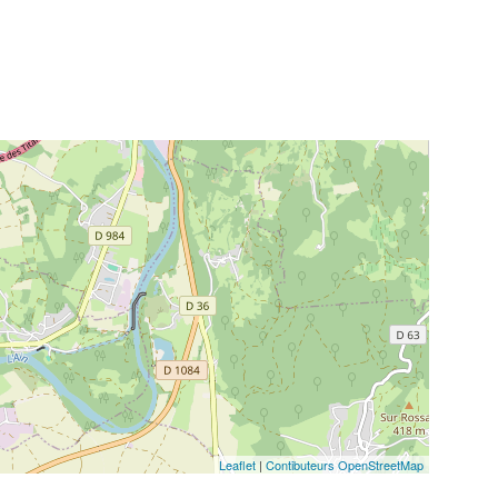
Leaflet
|
Contibuteurs OpenStreetMap