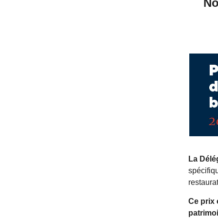
No
La Délé
spécifiq
restaura
Ce prix
patrimoi