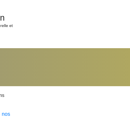
in
elle et
ons
e nos