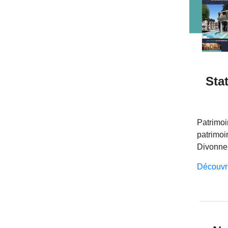
Sta
Patrimoi
patrimoin
Divonne-
Découvr