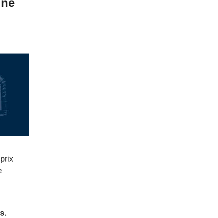
ine
prix
e
ns.