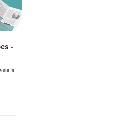
es -
e sur la