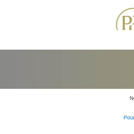
No
Pour