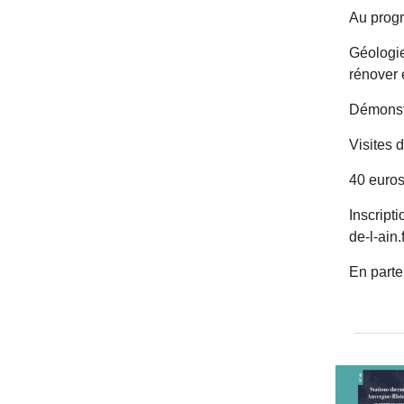
Au progr
Géologie
rénover 
Démonstr
Visites d
40 euros
Inscript
de-l-ain.f
En parte