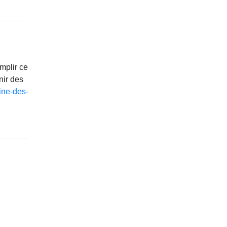
emplir ce
nir des
ne-des-